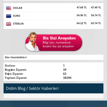
47.68 TL
47.49 TL
DOLAR
54.96 TL
54.74 TL
EURO
64.22 TL
63.74 TL
STERLIN
Site İstatistikleri
Online:
1
Bug�n Ziyaret:
39
D�n Ziyaret:
62
Toplam Ziyaret:
38290
Didim Blog / Sektör Haberleri