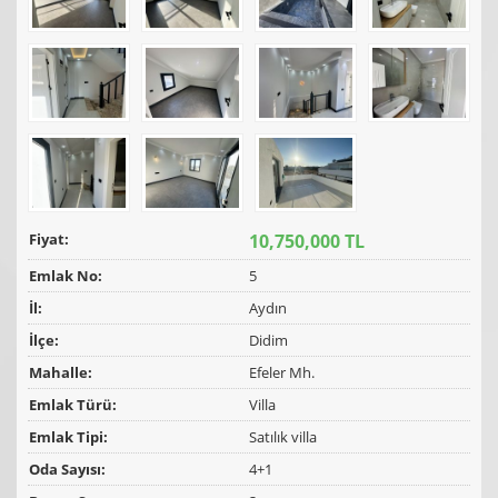
Fiyat:
10,750,000 TL
Emlak No:
5
İl:
Aydın
İlçe:
Didim
Mahalle:
Efeler Mh.
Emlak Türü:
Villa
Emlak Tipi:
Satılık villa
Oda Sayısı:
4+1