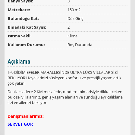
Banyo Sayısı:
3
Metrekare:
150 m2
Bulunduğu Kat:
Düz Giriş
Binadaki Kat Sayısı:
2
Isıtma Şekli:
Klima
Kullanım Durumu:
Boş Durumda
Açıklama
✨✨DİDİM EFELER MAHALLESİNDE ULTRA LÜKS VİLLALAR SİZİ
BEKLİYOR!Hayallerinizi süsleyen konforlu ve prestijli yaşam artık
çok yakın!
Denize sadece 2 KM mesafede, modern mimarisiyle dikkat çeken
bu özel villalarımız, geniş yaşam alanları ve sunduğu ayrıcalıklarla
sizi ve ailenizi bekliyor.
Danışmanlarımız:
SERVET GÜR