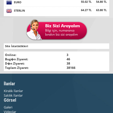
55.02 TL
54.80 TL
EURO
64.27 TL
63.80 TL
STERLIN
Site İstatistikleri
Online:
3
Bug�n Ziyaret:
46
D�n Ziyaret:
38
Toplam Ziyaret:
38166
İlanlar
Kiralık İlanlar
Satılık İlanlar
Görsel
Galeri
Videolar