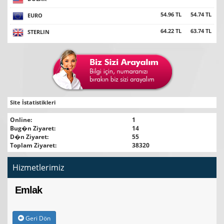
54.96 TL
54.74 TL
EURO
64.22 TL
63.74 TL
STERLIN
Site İstatistikleri
Online:
1
Bug�n Ziyaret:
14
D�n Ziyaret:
55
Toplam Ziyaret:
38320
Hizmetlerimiz
Emlak
Geri Dön