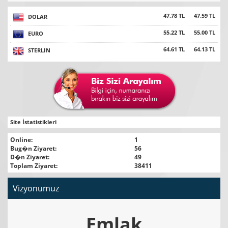
47.78 TL
47.59 TL
DOLAR
55.22 TL
55.00 TL
EURO
64.61 TL
64.13 TL
STERLIN
Site İstatistikleri
Online:
1
Bug�n Ziyaret:
56
D�n Ziyaret:
49
Toplam Ziyaret:
38411
Vizyonumuz
Emlak