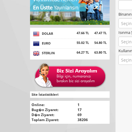
Binanın
Seçin
Isınma 
47.66 TL
47.47 TL
DOLAR
Seçin
55.02 TL
54.80 TL
EURO
Kullan
64.27 TL
63.80 TL
STERLIN
Seçin
Site İstatistikleri
Online:
1
Bug�n Ziyaret:
17
D�n Ziyaret:
69
Toplam Ziyaret:
38206