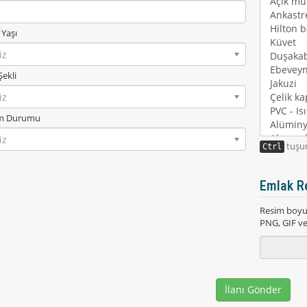
 Yaşı
iz
Şekli
iz
ım Durumu
iz
tuşun
Ctrl
Emlak R
Resim boyut
PNG, GIF vey
İlanı Gönder