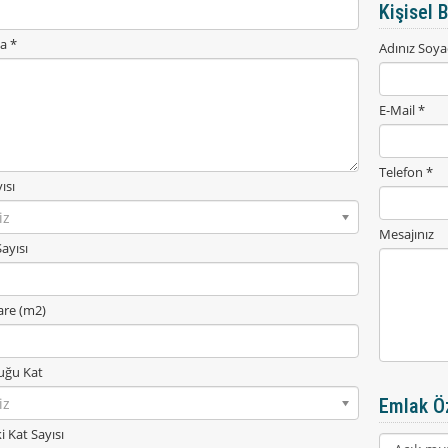
Kişisel B
a *
Adınız Soya
E-Mail *
Telefon *
ısı
iz
Mesajınız
ayısı
re (m2)
uğu Kat
iz
Emlak Öz
i Kat Sayısı