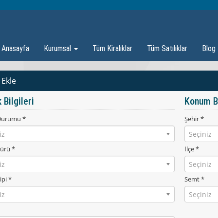
Anasayfa
Kurumsal
Tüm Kiralıklar
Tüm Satılıklar
Blog
 Ekle
 Bilgileri
Konum Bi
Durumu *
Şehir *
iz
Seçiniz
ürü *
İlçe *
iz
Seçiniz
ipi *
Semt *
iz
Seçiniz